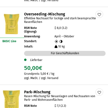
inkl. MwSt. / zzgl. Versand
Overseeding-Mischung
Effektive Nachsaat für lückige und stark beanspruchte
Rasenflächen
RSM Note
8,0 (3.2)
(Eignung):
Anwendung:
April – Oktober
BASIC Line
Standort:
Inhalt:
10 kg
Für Geschäftskunden
Lieferbar
50,00
€
Grundpreis:
5,00
€
/
kg
zzgl. MwSt. / zzgl. Versand
Park-Mischung
Rasen-Mischung für Neuanlagen und Nachsaaten von
Park- und Wohnrasenflächen
RSM Note
7,1 (2.3)