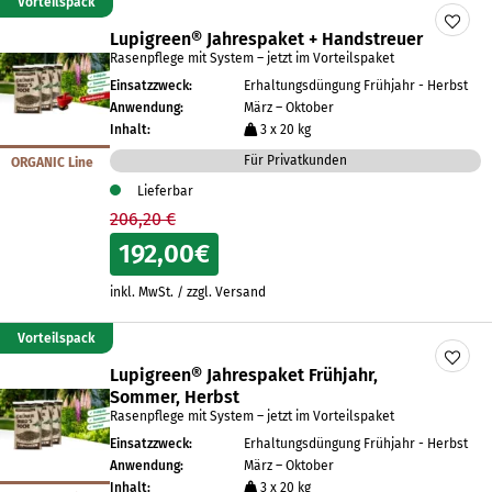
Vorteilspack
Lupigreen® Jahrespaket + Handstreuer
Rasenpflege mit System – jetzt im Vorteilspaket
Einsatzzweck:
Erhaltungsdüngung Frühjahr - Herbst
Anwendung:
März – Oktober
Inhalt:
3 x 20 kg
Für Privatkunden
ORGANIC Line
Lieferbar
206,20 €
192,00
€
inkl. MwSt. / zzgl. Versand
Vorteilspack
Lupigreen® Jahrespaket Frühjahr,
Sommer, Herbst
Rasenpflege mit System – jetzt im Vorteilspaket
Einsatzzweck:
Erhaltungsdüngung Frühjahr - Herbst
Anwendung:
März – Oktober
Inhalt:
3 x 20 kg