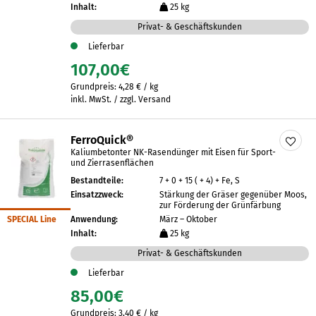
Inhalt:
25 kg
Privat- & Geschäftskunden
Lieferbar
107,00
€
Grundpreis:
4,28
€
/
kg
inkl. MwSt. / zzgl. Versand
FerroQuick®
Kaliumbetonter NK-Rasendünger mit Eisen für Sport-
und Zierrasenflächen
Bestandteile:
7 + 0 + 15 ( + 4) + Fe, S
Einsatzzweck:
Stärkung der Gräser gegenüber Moos,
zur Förderung der Grünfärbung
SPECIAL Line
Anwendung:
März – Oktober
Inhalt:
25 kg
Privat- & Geschäftskunden
Lieferbar
85,00
€
Grundpreis:
3,40
€
/
kg