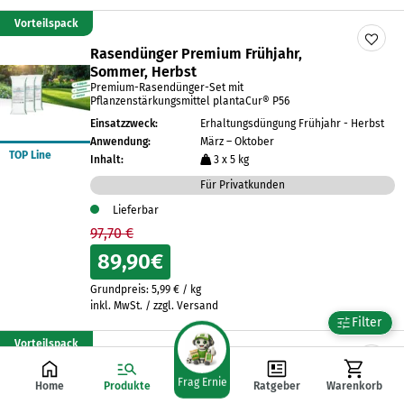
Vorteilspack
Rasendünger Premium Frühjahr,
Sommer, Herbst
Premium-Rasendünger-Set mit
Pflanzenstärkungsmittel plantaCur® P56
Einsatzzweck:
Erhaltungsdüngung Frühjahr - Herbst
Anwendung:
März – Oktober
TOP Line
Inhalt:
3 x 5 kg
Für Privatkunden
Lieferbar
97,70 €
89,90
€
Grundpreis:
5,99
€
/
kg
inkl. MwSt. / zzgl. Versand
Filter
Vorteilspack
Rasendünger Premium Jahrespaket +
Frag Ernie
Home
Produkte
Ratgeber
Warenkorb
Handstreuer