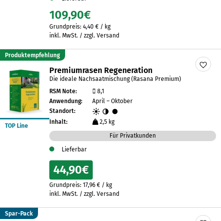
109,90
€
Grundpreis:
4,40
€
/
kg
inkl. MwSt. / zzgl. Versand
Produktempfehlung
Premiumrasen Regeneration
Die ideale Nachsaatmischung (Rasana Premium)
RSM Note:
8,1
Anwendung:
April – Oktober
Standort:
Inhalt:
2,5 kg
TOP Line
Für Privatkunden
Lieferbar
44,90
€
Grundpreis:
17,96
€
/
kg
inkl. MwSt. / zzgl. Versand
Spar-Pack