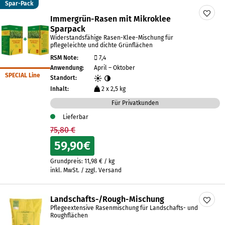
Spar-Pack
Immergrün-Rasen mit Mikroklee
Sparpack
Widerstandsfähige Rasen-Klee-Mischung für
pflegeleichte und dichte Grünflächen
RSM Note:
7,4
Anwendung:
April – Oktober
SPECIAL Line
Standort:
Inhalt:
2 x 2,5 kg
Für Privatkunden
Lieferbar
75,80 €
59,90
€
Grundpreis:
11,98
€
/
kg
inkl. MwSt. / zzgl. Versand
Landschafts-/Rough-Mischung
Pflegeextensive Rasenmischung für Landschafts- und
Roughflächen