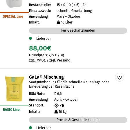
Bestandteile:
15 + 0 + 0 ( + 6) + Fe
Einsatzzweck:
schnelle Grünfärbung
SPECIAL Line
Anwendung:
März – Oktober
Inhalt:
10 Liter
Für Geschäftskunden
Lieferbar
88,00
€
Grundpreis:
7,15
€
/
kg
zzgl. MwSt. / zzgl. Versand
GaLa® Mischung
Saatgutmischung für die schnelle Neuanlage oder
Erneuerung der Rasenfläche
RSM Note:
6,6
Anwendung:
April – Oktober
Standort:
BASIC Line
Inhalt:
10 kg
Privat- & Geschäftskunden
Lieferbar