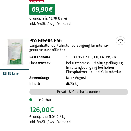
85,80 €
69,90
€
Grundpreis:
13,98
€
/
kg
inkl. MwSt. / zzgl. Versand
Pro Greens P56
Langanhaltende Nährstoffversorgung für intensiv
genutzte Rasenflächen
Bestandteile:
16 + 0 + 16 + 2 + B, Cu, Fe, Mn, Zn
Einsatzzweck:
bei Hitzestress, Erhaltungsdüngung,
Erhaltungsdüngung bei hohen
Phosphatwerten und Kaliumbedarf
ELITE Line
Anwendung:
Mai – August
Inhalt:
25 kg
Privat- & Geschäftskunden
Lieferbar
126,00
€
Grundpreis:
5,04
€
/
kg
inkl. MwSt. / zzgl. Versand