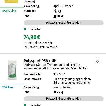
(Eignung):
Anwendung:
April – Oktober
BASIC Line
Standort:
Inhalt:
10 kg
Privat- & Geschäftskunden
Lieferbar
74,90
€
Grundpreis:
7,49
€
/
kg
inkl. MwSt. / zzgl. Versand
Polysport P56 + UH
Optimale Nährstoffversorgung und erhöhte
Widerstandskraft für beanspruchte Rasenflächen
Bestandteile:
33 + 5 + 7
Einsatzzweck:
Erhaltungsdüngung Frühjahr,
Erhaltungsdüngung Sommer
TOP Line
Anwendung:
März – August
Inhalt:
25 kg
Privat- & Geschäftskunden
Lieferbar