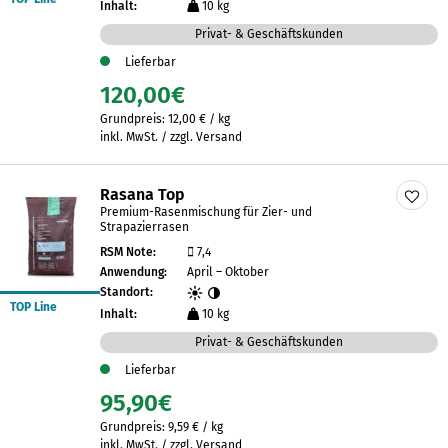
Inhalt:
10 kg
Privat- & Geschäftskunden
Lieferbar
120,00
€
Grundpreis:
12,00
€
/
kg
inkl. MwSt. / zzgl. Versand
Rasana Top
Premium-Rasenmischung für Zier- und
Strapazierrasen
RSM Note:
7,4
Anwendung:
April – Oktober
Standort:
TOP Line
Inhalt:
10 kg
Privat- & Geschäftskunden
Lieferbar
95,90
€
Grundpreis:
9,59
€
/
kg
inkl. MwSt. / zzgl. Versand