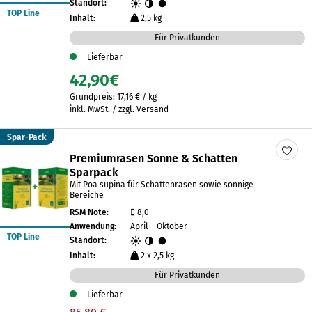
Standort:
TOP Line
Inhalt:
2,5 kg
Für Privatkunden
Lieferbar
42,90
€
Grundpreis:
17,16
€
/
kg
inkl. MwSt. / zzgl. Versand
Spar-Pack
Premiumrasen Sonne & Schatten
Sparpack
Mit Poa supina für Schattenrasen sowie sonnige
Bereiche
RSM Note:
8,0
Anwendung:
April – Oktober
TOP Line
Standort:
Inhalt:
2 x 2,5 kg
Für Privatkunden
Lieferbar