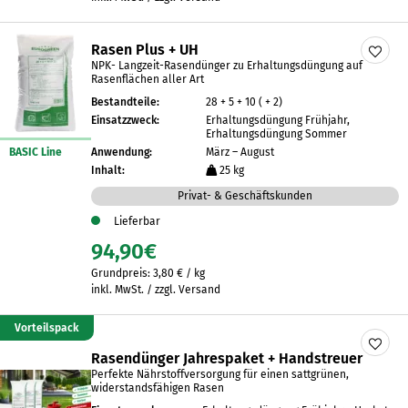
Rasen Plus + UH
NPK- Langzeit-Rasendünger zu Erhaltungsdüngung auf
Rasenflächen aller Art
Bestandteile:
28 + 5 + 10 ( + 2)
Einsatzzweck:
Erhaltungsdüngung Frühjahr,
Erhaltungsdüngung Sommer
BASIC Line
Anwendung:
März – August
Inhalt:
25 kg
Privat- & Geschäftskunden
Lieferbar
94,90
€
Grundpreis:
3,80
€
/
kg
inkl. MwSt. / zzgl. Versand
Vorteilspack
Rasendünger Jahrespaket + Handstreuer
Perfekte Nährstoffversorgung für einen sattgrünen,
widerstandsfähigen Rasen