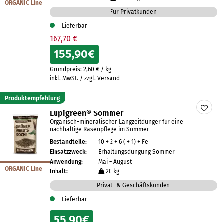
ORGANIC Line
Für Privatkunden
Lieferbar
167,70 €
155,90
€
Grundpreis:
2,60
€
/
kg
inkl. MwSt. / zzgl. Versand
Produktempfehlung
Lupigreen® Sommer
Organisch-mineralischer Langzeitdünger für eine
nachhaltige Rasenpflege im Sommer
Bestandteile:
10 + 2 + 6 ( + 1) + Fe
Einsatzzweck:
Erhaltungsdüngung Sommer
Anwendung:
Mai – August
ORGANIC Line
Inhalt:
20 kg
Privat- & Geschäftskunden
Lieferbar
55,90
€