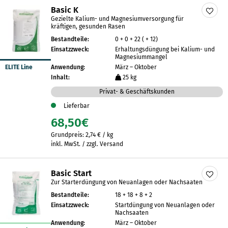
Basic K
Gezielte Kalium- und Magnesiumversorgung für
kräftigen, gesunden Rasen
Bestandteile:
0 + 0 + 22 ( + 12)
Einsatzzweck:
Erhaltungsdüngung bei Kalium- und
Magnesiummangel
ELITE Line
Anwendung:
März – Oktober
Inhalt:
25 kg
Privat- & Geschäftskunden
Lieferbar
68,50
€
Grundpreis:
2,74
€
/
kg
inkl. MwSt. / zzgl. Versand
Basic Start
Zur Starterdüngung von Neuanlagen oder Nachsaaten
Bestandteile:
18 + 18 + 8 + 2
Einsatzzweck:
Startdüngung von Neuanlagen oder
Nachsaaten
Anwendung:
März – Oktober