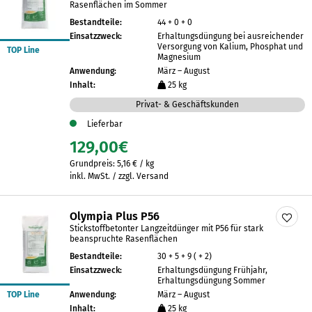
Rasenflächen im Sommer
Bestandteile:
44 + 0 + 0
Einsatzzweck:
Erhaltungsdüngung bei ausreichender
Versorgung von Kalium, Phosphat und
TOP Line
Magnesium
Anwendung:
März – August
Inhalt:
25 kg
Privat- & Geschäftskunden
Lieferbar
129,00
€
Grundpreis:
5,16
€
/
kg
inkl. MwSt. / zzgl. Versand
Olympia Plus P56
Stickstoffbetonter Langzeitdünger mit P56 für stark
beanspruchte Rasenflächen
Bestandteile:
30 + 5 + 9 ( + 2)
Einsatzzweck:
Erhaltungsdüngung Frühjahr,
Erhaltungsdüngung Sommer
TOP Line
Anwendung:
März – August
Inhalt:
25 kg