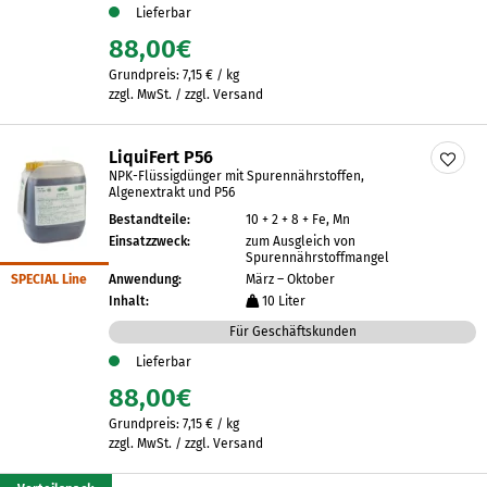
Lieferbar
88,00
€
Grundpreis:
7,15
€
/
kg
zzgl. MwSt. / zzgl. Versand
LiquiFert P56
NPK-Flüssigdünger mit Spurennährstoffen,
Algenextrakt und P56
Bestandteile:
10 + 2 + 8 + Fe, Mn
Einsatzzweck:
zum Ausgleich von
Spurennährstoffmangel
SPECIAL Line
Anwendung:
März – Oktober
Inhalt:
10 Liter
Für Geschäftskunden
Lieferbar
88,00
€
Grundpreis:
7,15
€
/
kg
zzgl. MwSt. / zzgl. Versand