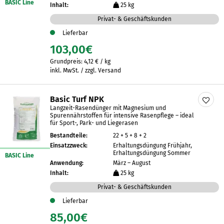
BASIC Line
Inhalt:
25 kg
Privat- & Geschäftskunden
Lieferbar
103,00
€
Grundpreis:
4,12
€
/
kg
inkl. MwSt. / zzgl. Versand
Basic Turf NPK
Langzeit-Rasendünger mit Magnesium und
Spurennährstoffen für intensive Rasenpflege – ideal
für Sport-, Park- und Liegerasen
Bestandteile:
22 + 5 + 8 + 2
Einsatzzweck:
Erhaltungsdüngung Frühjahr,
Erhaltungsdüngung Sommer
BASIC Line
Anwendung:
März – August
Inhalt:
25 kg
Privat- & Geschäftskunden
Lieferbar
85,00
€