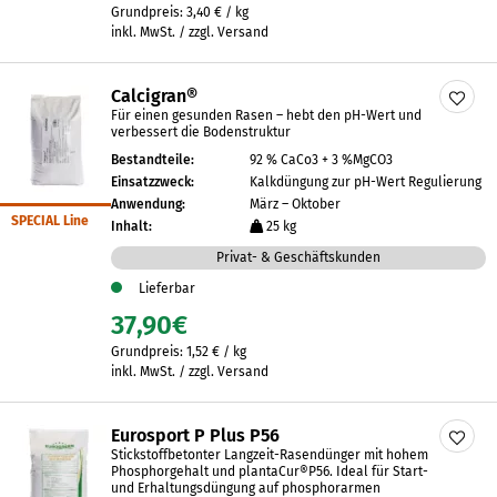
Grundpreis:
3,40
€
/
kg
inkl. MwSt. / zzgl. Versand
Calcigran®
Für einen gesunden Rasen – hebt den pH-Wert und
verbessert die Bodenstruktur
Bestandteile:
92 % CaCo3 + 3 %MgCO3
Einsatzzweck:
Kalkdüngung zur pH-Wert Regulierung
Anwendung:
März – Oktober
SPECIAL Line
Inhalt:
25 kg
Privat- & Geschäftskunden
Lieferbar
37,90
€
Grundpreis:
1,52
€
/
kg
inkl. MwSt. / zzgl. Versand
Eurosport P Plus P56
Stickstoffbetonter Langzeit-Rasendünger mit hohem
Phosphorgehalt und plantaCur®P56. Ideal für Start-
und Erhaltungsdüngung auf phosphorarmen