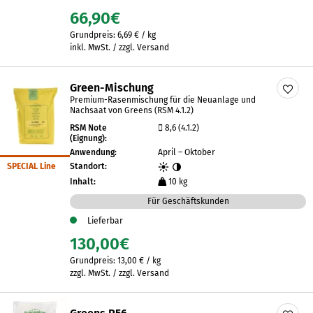
66,90
€
Grundpreis:
6,69
€
/
kg
inkl. MwSt. / zzgl. Versand
Green-Mischung
Premium-Rasenmischung für die Neuanlage und
Nachsaat von Greens (RSM 4.1.2)
RSM Note
8,6 (4.1.2)
(Eignung):
Anwendung:
April – Oktober
SPECIAL Line
Standort:
Inhalt:
10 kg
Für Geschäftskunden
Lieferbar
130,00
€
Grundpreis:
13,00
€
/
kg
zzgl. MwSt. / zzgl. Versand