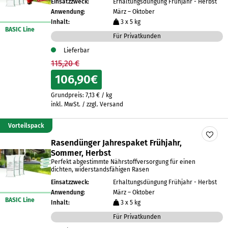
Einsatzzweck:
Erhaltungsdüngung Frühjahr - Herbst
Anwendung:
März – Oktober
Inhalt:
3 x 5 kg
BASIC Line
Für Privatkunden
Lieferbar
115,20 €
106,90
€
Grundpreis:
7,13
€
/
kg
inkl. MwSt. / zzgl. Versand
Vorteilspack
Rasendünger Jahrespaket Frühjahr,
Sommer, Herbst
Perfekt abgestimmte Nährstoffversorgung für einen
dichten, widerstandsfähigen Rasen
Einsatzzweck:
Erhaltungsdüngung Frühjahr - Herbst
Anwendung:
März – Oktober
BASIC Line
Inhalt:
3 x 5 kg
Für Privatkunden