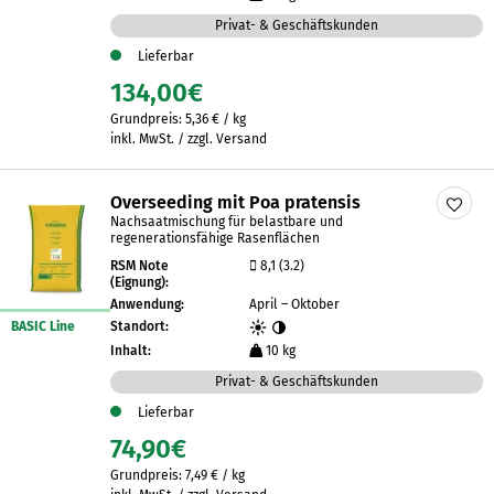
Privat- & Geschäftskunden
Lieferbar
134,00
€
Grundpreis:
5,36
€
/
kg
inkl. MwSt. / zzgl. Versand
Overseeding mit Poa pratensis
Nachsaatmischung für belastbare und
regenerationsfähige Rasenflächen
RSM Note
8,1 (3.2)
(Eignung):
Anwendung:
April – Oktober
BASIC Line
Standort:
Inhalt:
10 kg
Privat- & Geschäftskunden
Lieferbar
74,90
€
Grundpreis:
7,49
€
/
kg