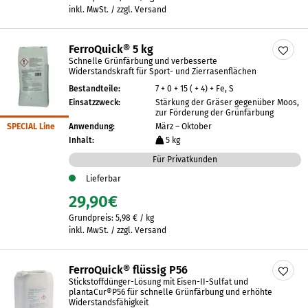
inkl. MwSt. / zzgl. Versand
FerroQuick® 5 kg
Schnelle Grünfärbung und verbesserte
Widerstandskraft für Sport- und Zierrasenflächen
Bestandteile:
7 + 0 + 15 ( + 4) + Fe, S
Einsatzzweck:
Stärkung der Gräser gegenüber Moos,
zur Förderung der Grünfärbung
SPECIAL Line
Anwendung:
März – Oktober
Inhalt:
5 kg
Für Privatkunden
Lieferbar
29,90
€
Grundpreis:
5,98
€
/
kg
inkl. MwSt. / zzgl. Versand
FerroQuick® flüssig P56
Stickstoffdünger-Lösung mit Eisen-II-Sulfat und
plantaCur®P56 für schnelle Grünfärbung und erhöhte
Widerstandsfähigkeit