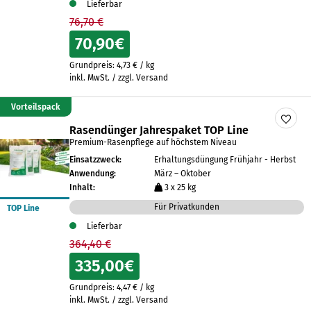
Lieferbar
76,70 €
70,90
€
Grundpreis:
4,73
€
/
kg
inkl. MwSt. / zzgl. Versand
Vorteilspack
Rasendünger Jahrespaket TOP Line
Premium-Rasenpflege auf höchstem Niveau
Einsatzzweck:
Erhaltungsdüngung Frühjahr - Herbst
Anwendung:
März – Oktober
Inhalt:
3 x 25 kg
Für Privatkunden
TOP Line
Lieferbar
364,40 €
335,00
€
Grundpreis:
4,47
€
/
kg
inkl. MwSt. / zzgl. Versand