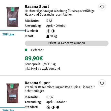
Rasana Sport
Hochwertige Saatgut-Mischung für strapazierfähige
Haus- und Gebrauchsrasenflächen
RSM Note:
7,8
Anwendung:
April – Oktober
Standort:
TOP Line
Inhalt:
10 kg
Privat- & Geschäftskunden
Lieferbar
89,90
€
Grundpreis:
8,99
€
/
kg
inkl. MwSt. / zzgl. Versand
Rasana Super
Premium-Rasenmischung mit Poa supina - ideal für
Schattenlagen
RSM Note:
8,6
Anwendung:
April – Oktober
Standort:
TOP Line