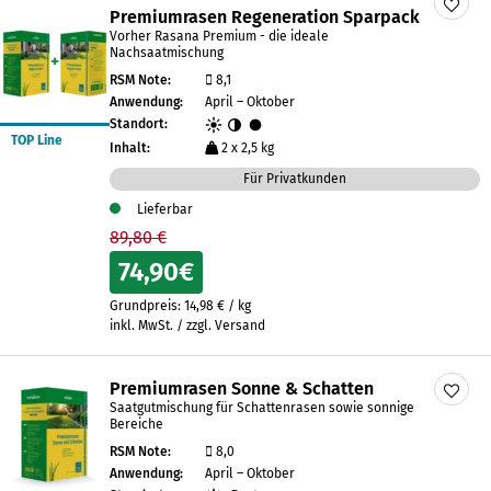
Premiumrasen Regeneration Sparpack
Vorher Rasana Premium - die ideale
Nachsaatmischung
RSM Note:
8,1
Anwendung:
April – Oktober
Standort:
TOP Line
Inhalt:
2 x 2,5 kg
Für Privatkunden
Lieferbar
89,80 €
74,90
€
Grundpreis:
14,98
€
/
kg
inkl. MwSt. / zzgl. Versand
Premiumrasen Sonne & Schatten
Saatgutmischung für Schattenrasen sowie sonnige
Bereiche
RSM Note:
8,0
Anwendung:
April – Oktober