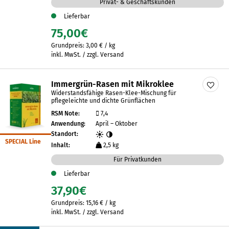
Privat- & Geschäftskunden
Lieferbar
75,00
€
Grundpreis:
3,00
€
/
kg
inkl. MwSt. / zzgl. Versand
Immergrün-Rasen mit Mikroklee
Widerstandsfähige Rasen-Klee-Mischung für
pflegeleichte und dichte Grünflächen
RSM Note:
7,4
Anwendung:
April – Oktober
Standort:
SPECIAL Line
Inhalt:
2,5 kg
Für Privatkunden
Lieferbar
37,90
€
Grundpreis:
15,16
€
/
kg
inkl. MwSt. / zzgl. Versand