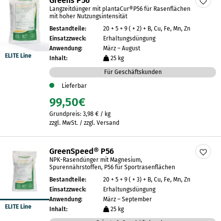
Greens P56
Langzeitdünger mit plantaCur®P56 für Rasenflächen
mit hoher Nutzungsintensität
Bestandteile:
20 + 5 + 9 ( + 2) + B, Cu, Fe, Mn, Zn
Einsatzzweck:
Erhaltungsdüngung
Anwendung:
März – August
ELITE Line
Inhalt:
25 kg
Für Geschäftskunden
Lieferbar
99,50
€
Grundpreis:
3,98
€
/
kg
zzgl. MwSt. / zzgl. Versand
GreenSpeed® P56
NPK-Rasendünger mit Magnesium,
Spurennährstoffen, P56 für Sportrasenflächen
Bestandteile:
20 + 5 + 9 ( + 3) + B, Cu, Fe, Mn, Zn
Einsatzzweck:
Erhaltungsdüngung
Anwendung:
März – September
ELITE Line
Inhalt:
25 kg