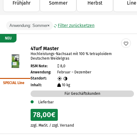
Frühjahr
Sommer
Herbst
Line
der ersten Nährstoffgabe im Frühjahr bis zur gezielten
Unterstützung im weiteren Saisonverlauf.
✓ Langzeitwirkung ✓ Gleichmäßige
Filter zurücksetzen
Anwendung: Sommer
×
Nährstofffreisetzung ✓ Sichtbar dichter & gesünderer
Rasen
NEU
4Turf Master
Hochleistungs-Nachsaat mit 100 % tetraploidem
Deutschem Weidelgras
RSM Note:
8,0
Anwendung:
Februar – Dezember
Standort:
SPECIAL Line
Inhalt:
10 kg
Für Geschäftskunden
Lieferbar
78,00
€
zzgl. MwSt. / zzgl. Versand