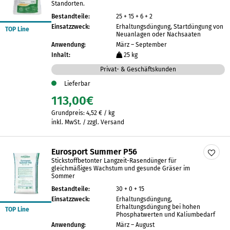
Standorten.
Bestandteile:
25 + 15 + 6 + 2
Einsatzzweck:
Erhaltungsdüngung, Startdüngung von
TOP Line
Neuanlagen oder Nachsaaten
Anwendung:
März – September
Inhalt:
25 kg
Privat- & Geschäftskunden
Lieferbar
113,00
€
Grundpreis:
4,52
€
/
kg
inkl. MwSt. / zzgl. Versand
Eurosport Summer P56
Stickstoffbetonter Langzeit-Rasendünger für
gleichmäßiges Wachstum und gesunde Gräser im
Sommer
Bestandteile:
30 + 0 + 15
Einsatzzweck:
Erhaltungsdüngung,
Erhaltungsdüngung bei hohen
TOP Line
Phosphatwerten und Kaliumbedarf
Anwendung:
März – August