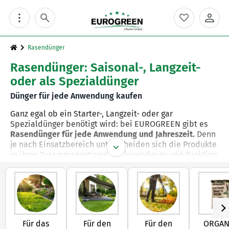
Skip
to
content
Rasendünger
Rasendünger: Saisonal-, Langzeit-
oder als Spezialdünger
Dünger für jede Anwendung kaufen
Ganz egal ob ein Starter-, Langzeit- oder gar
Spezialdünger benötigt wird: bei EUROGREEN gibt es
Rasendünger für jede Anwendung und Jahreszeit.
Denn
je nach Einsatzbereich unterscheiden sich die Produkte
in ihrer Zusammensetzung, Wirkungsdauer und Funktion.
Dank
eigener Forschung
und
kontinuierlicher
Weiterentwicklung
stehen unsere Rasendünger für
Qualität auf hohem Niveau – für dichten, gesunden und
sattgrünen Rasen im Garten, auf Sportplätzen und auf
Grünanlagen. So lässt sich
für jede Rasenfläche und
Für das
Für den
Für den
ORGAN
jeden Pflegezeitpunkt die passende Lösung
finden, von