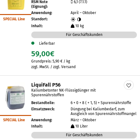
RSM Note
6,1 (7.1.1)
(Eignung):
Anwendung:
April – Oktober
SPECIAL Line
Standort:
Inhalt:
10 kg
Für Geschäftskunden
Lieferbar
59,00
€
Grundpreis:
5,90
€
/
kg
zzgl. MwSt. / zzgl. Versand
LiquiFall P56
Kaliumbetonter NK-Flüssigdünger mit
Spurennährstoffen
Bestandteile:
6 + 0 + 8 ( + 1, 5) + Spurennährstoffe
Einsatzzweck:
Düngung bei Kaliumbedarf, zum
Ausgleich von Spurennährstoffmangel
SPECIAL Line
Anwendung:
März – Oktober
Inhalt:
10 Liter
Für Geschäftskunden