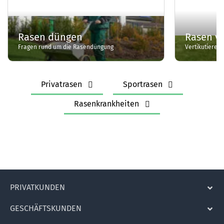
Rasen düngen
Rasen ve
Fragen rund um die Rasendüngung
Vertikutieren:
Privatrasen
Sportrasen
Rasenkrankheiten
PRIVATKUNDEN
GESCHÄFTSKUNDEN