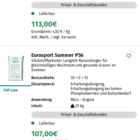
Privat- & Geschäftskunden
Lieferbar
113,00
€
Grundpreis:
4,52
€
/
kg
inkl. MwSt. / zzgl. Versand
Eurosport Summer P56
Stickstoffbetonter Langzeit-Rasendünger für
gleichmäßiges Wachstum und gesunde Gräser im
Sommer
Bestandteile:
30 + 0 + 15
Einsatzzweck:
Erhaltungsdüngung,
Erhaltungsdüngung bei hohen
TOP Line
Phosphatwerten und Kaliumbedarf
Anwendung:
März – August
Inhalt:
25 kg
Privat- & Geschäftskunden
Lieferbar
107,00
€