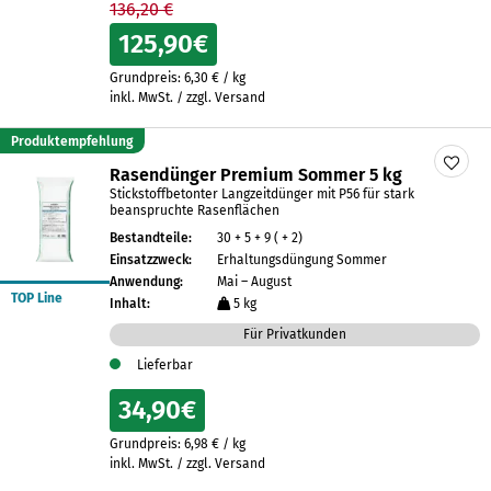
136,20 €
125,90
€
Grundpreis:
6,30
€
/
kg
inkl. MwSt. / zzgl. Versand
Produktempfehlung
Rasendünger Premium Sommer 5 kg
Stickstoffbetonter Langzeitdünger mit P56 für stark
beanspruchte Rasenflächen
Bestandteile:
30 + 5 + 9 ( + 2)
Einsatzzweck:
Erhaltungsdüngung Sommer
Anwendung:
Mai – August
TOP Line
Inhalt:
5 kg
Für Privatkunden
Lieferbar
34,90
€
Grundpreis:
6,98
€
/
kg
inkl. MwSt. / zzgl. Versand