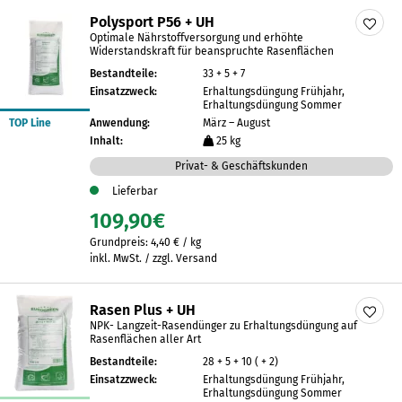
Polysport P56 + UH
Optimale Nährstoffversorgung und erhöhte
Widerstandskraft für beanspruchte Rasenflächen
Bestandteile:
33 + 5 + 7
Einsatzzweck:
Erhaltungsdüngung Frühjahr,
Erhaltungsdüngung Sommer
TOP Line
Anwendung:
März – August
Inhalt:
25 kg
Privat- & Geschäftskunden
Lieferbar
109,90
€
Grundpreis:
4,40
€
/
kg
inkl. MwSt. / zzgl. Versand
Rasen Plus + UH
NPK- Langzeit-Rasendünger zu Erhaltungsdüngung auf
Rasenflächen aller Art
Bestandteile:
28 + 5 + 10 ( + 2)
Einsatzzweck:
Erhaltungsdüngung Frühjahr,
Erhaltungsdüngung Sommer