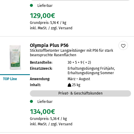
Lieferbar
129,00
€
Grundpreis:
5,16
€
/
kg
inkl. MwSt. / zzgl. Versand
Olympia Plus P56
Stickstoffbetonter Langzeitdünger mit P56 für stark
beanspruchte Rasenflächen
Bestandteile:
30 + 5 + 9 ( + 2)
Einsatzzweck:
Erhaltungsdüngung Frühjahr,
Erhaltungsdüngung Sommer
TOP Line
Anwendung:
März – August
Inhalt:
25 kg
Privat- & Geschäftskunden
Lieferbar
134,00
€
Grundpreis:
5,36
€
/
kg
inkl. MwSt. / zzgl. Versand