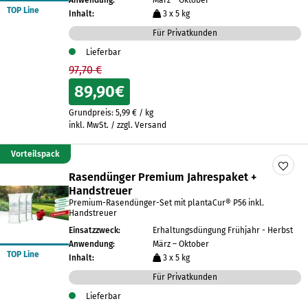
Anwendung:
März – Oktober
TOP Line
Inhalt:
3 x 5 kg
Für Privatkunden
Lieferbar
97,70 €
89,90
€
Grundpreis:
5,99
€
/
kg
inkl. MwSt. / zzgl. Versand
Vorteilspack
Rasendünger Premium Jahrespaket +
Handstreuer
Premium-Rasendünger-Set mit plantaCur® P56 inkl.
Handstreuer
Einsatzzweck:
Erhaltungsdüngung Frühjahr - Herbst
Anwendung:
März – Oktober
TOP Line
Inhalt:
3 x 5 kg
Für Privatkunden
Lieferbar