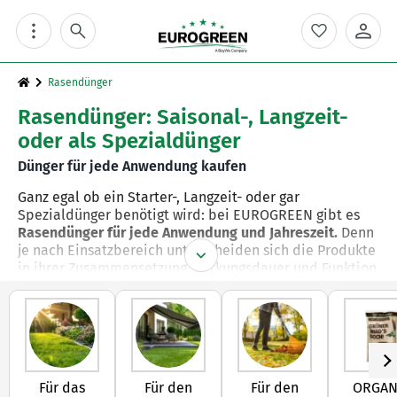
Skip
to
content
Rasendünger
Rasendünger: Saisonal-, Langzeit-
oder als Spezialdünger
Dünger für jede Anwendung kaufen
Ganz egal ob ein Starter-, Langzeit- oder gar
Spezialdünger benötigt wird: bei EUROGREEN gibt es
Rasendünger für jede Anwendung und Jahreszeit.
Denn
je nach Einsatzbereich unterscheiden sich die Produkte
in ihrer Zusammensetzung, Wirkungsdauer und Funktion.
Dank
eigener Forschung
und
kontinuierlicher
Weiterentwicklung
stehen unsere Rasendünger für
Qualität auf hohem Niveau – für dichten, gesunden und
sattgrünen Rasen im Garten, auf Sportplätzen und auf
Grünanlagen. So lässt sich
für jede Rasenfläche und
Für das
Für den
Für den
ORGAN
jeden Pflegezeitpunkt die passende Lösung
finden, von