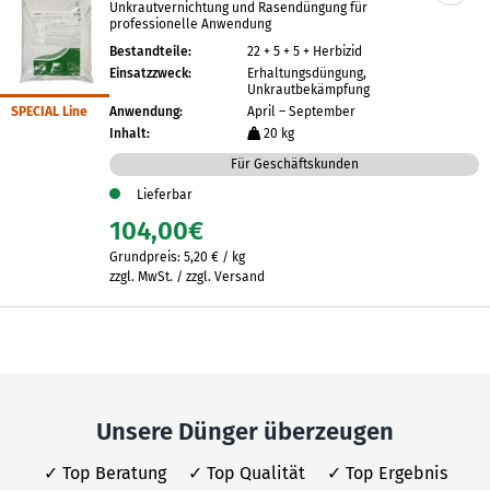
Unkrautvernichtung und Rasendüngung für
professionelle Anwendung
Bestandteile:
22 + 5 + 5 + Herbizid
Einsatzzweck:
Erhaltungsdüngung,
Unkrautbekämpfung
SPECIAL Line
Anwendung:
April – September
Inhalt:
20 kg
Für Geschäftskunden
Lieferbar
104,00
€
Grundpreis:
5,20
€
/
kg
zzgl. MwSt. / zzgl. Versand
Unsere Dünger überzeugen
✓ Top Beratung ✓ Top Qualität ✓ Top Ergebnis