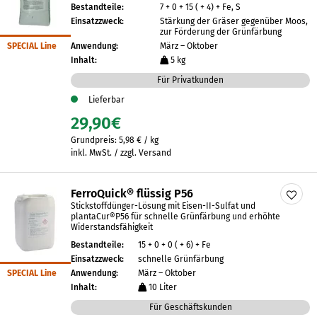
Bestandteile:
7 + 0 + 15 ( + 4) + Fe, S
Einsatzzweck:
Stärkung der Gräser gegenüber Moos,
zur Förderung der Grünfärbung
SPECIAL Line
Anwendung:
März – Oktober
Inhalt:
5 kg
Für Privatkunden
Lieferbar
29,90
€
Grundpreis:
5,98
€
/
kg
inkl. MwSt. / zzgl. Versand
FerroQuick® flüssig P56
Stickstoffdünger-Lösung mit Eisen-II-Sulfat und
plantaCur®P56 für schnelle Grünfärbung und erhöhte
Widerstandsfähigkeit
Bestandteile:
15 + 0 + 0 ( + 6) + Fe
Einsatzzweck:
schnelle Grünfärbung
SPECIAL Line
Anwendung:
März – Oktober
Inhalt:
10 Liter
Für Geschäftskunden