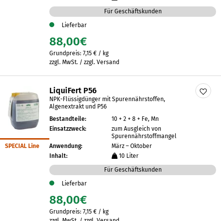
Für Geschäftskunden
Lieferbar
88,00
€
Grundpreis:
7,15
€
/
kg
zzgl. MwSt. / zzgl. Versand
LiquiFert P56
NPK-Flüssigdünger mit Spurennährstoffen,
Algenextrakt und P56
Bestandteile:
10 + 2 + 8 + Fe, Mn
Einsatzzweck:
zum Ausgleich von
Spurennährstoffmangel
SPECIAL Line
Anwendung:
März – Oktober
Inhalt:
10 Liter
Für Geschäftskunden
Lieferbar
88,00
€
Grundpreis:
7,15
€
/
kg
zzgl. MwSt. / zzgl. Versand