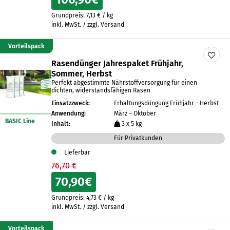
Grundpreis:
7,13
€
/
kg
inkl. MwSt. / zzgl. Versand
Vorteilspack
Rasendünger Jahrespaket Frühjahr,
Sommer, Herbst
Perfekt abgestimmte Nährstoffversorgung für einen
dichten, widerstandsfähigen Rasen
Einsatzzweck:
Erhaltungsdüngung Frühjahr - Herbst
Anwendung:
März – Oktober
BASIC Line
Inhalt:
3 x 5 kg
Für Privatkunden
Lieferbar
76,70 €
70,90
€
Grundpreis:
4,73
€
/
kg
inkl. MwSt. / zzgl. Versand
Vorteilspack