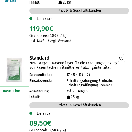
TOP Line
Inhalt:
25 kg
Privat- & Geschäftskunden
Lieferbar
119,90
€
Grundpreis:
4,80
€
/
kg
inkl. MwSt. / zzgl. Versand
Standard
NPK-Langzeit-Rasendünger für die Erhaltungsdüngung
von Rasenflächen mit mittlerer Nutzungsintensität
Bestandteile:
17 + 5 + 17 ( + 2)
Einsatzzweck:
Erhaltungsdüngung Frühjahr,
Erhaltungsdüngung Sommer
BASIC Line
Anwendung:
März – August
Inhalt:
25 kg
Privat- & Geschäftskunden
Lieferbar
89,50
€
Grundpreis:
3,58
€
/
kg