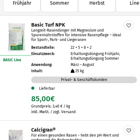
Frühjahr
Sommer
Herbst
Line
der ersten Nährstoffgabe im Frühjahr bis zur gezielten
Unterstützung im weiteren Saisonverlauf.
✓ Langzeitwirkung ✓ Gleichmäßige
Basic Turf NPK
Nährstofffreisetzung ✓ Sichtbar dichter & gesünderer
Langzeit-Rasendünger mit Magnesium und
Rasen
Spurennährstoffen für intensive Rasenpflege – ideal
für Sport-, Park- und Liegerasen
Bestandteile:
22 + 5 + 8 + 2
Einsatzzweck:
Erhaltungsdüngung Frühjahr,
Erhaltungsdüngung Sommer
BASIC Line
Anwendung:
März – August
Inhalt:
25 kg
Privat- & Geschäftskunden
Lieferbar
85,00
€
Grundpreis:
3,40
€
/
kg
inkl. MwSt. / zzgl. Versand
Calcigran®
Für einen gesunden Rasen – hebt den pH-Wert und