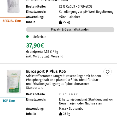
verbessert die Bodenstruktur
Bestandteile:
92 % CaCo3 + 3 %MgCO3
Einsatzzweck:
Kalkdüngung zur pH-Wert Regulierung
Anwendung:
März – Oktober
SPECIAL Line
Inhalt:
25 kg
Privat- & Geschäftskunden
Lieferbar
37,90
€
Grundpreis:
1,52
€
/
kg
inkl. MwSt. / zzgl. Versand
Eurosport P Plus P56
Stickstoffbetonter Langzeit-Rasendünger mit hohem
Phosphorgehalt und plantaCur®P56. Ideal für Start-
und Erhaltungsdüngung auf phosphorarmen
Standorten.
Bestandteile:
25 + 15 + 6 + 2
Einsatzzweck:
Erhaltungsdüngung, Startdüngung von
TOP Line
Neuanlagen oder Nachsaaten
Anwendung:
März – September
Inhalt:
25 kg