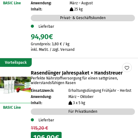
BASIC Line
Anwendung:
März – August
Inhalt:
25 kg
Privat- & Geschäftskunden
Lieferbar
94,90
€
Grundpreis:
3,80
€
/
kg
inkl. MwSt. / zzgl. Versand
Vorteilspack
Rasendünger Jahrespaket + Handstreuer
Perfekte Nährstoffversorgung für einen sattgrünen,
widerstandsfähigen Rasen
Einsatzzweck:
Erhaltungsdüngung Frühjahr - Herbst
Anwendung:
März – Oktober
Inhalt:
3 x 5 kg
BASIC Line
Für Privatkunden
Lieferbar
115,20 €
106,90
€