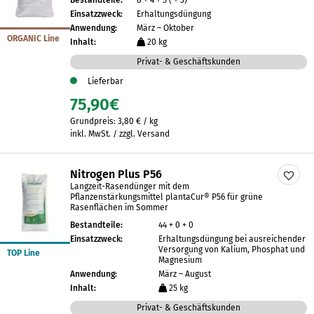
Bestandteile:
8 + 4 + 5 ( + 3)
Einsatzzweck:
Erhaltungsdüngung
Anwendung:
März – Oktober
ORGANIC Line
Inhalt:
20 kg
Privat- & Geschäftskunden
Lieferbar
75,90
€
Grundpreis:
3,80
€
/
kg
inkl. MwSt. / zzgl. Versand
Nitrogen Plus P56
Langzeit-Rasendünger mit dem
Pflanzenstärkungsmittel plantaCur® P56 für grüne
Rasenflächen im Sommer
Bestandteile:
44 + 0 + 0
Einsatzzweck:
Erhaltungsdüngung bei ausreichender
Versorgung von Kalium, Phosphat und
TOP Line
Magnesium
Anwendung:
März – August
Inhalt:
25 kg
Privat- & Geschäftskunden