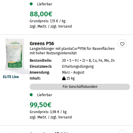
Lieferbar
88,00
€
Grundpreis:
7,15
€
/
kg
zzgl. MwSt. / zzgl. Versand
Greens P56
Langzeitdünger mit plantaCur®P56 für Rasenflächen
mit hoher Nutzungsintensität
Bestandteile:
20 + 5 + 9 ( + 2) + B, Cu, Fe, Mn, Zn
Einsatzzweck:
Erhaltungsdüngung
Anwendung:
März – August
ELITE Line
Inhalt:
25 kg
Für Geschäftskunden
Lieferbar
99,50
€
Grundpreis:
3,98
€
/
kg
zzgl. MwSt. / zzgl. Versand