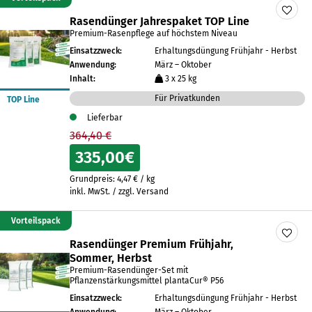
Rasendünger Jahrespaket TOP Line
Premium-Rasenpflege auf höchstem Niveau
Einsatzzweck:
Erhaltungsdüngung Frühjahr - Herbst
Anwendung:
März – Oktober
Inhalt:
3 x 25 kg
Für Privatkunden
TOP Line
Lieferbar
364,40 €
335,00
€
Grundpreis:
4,47
€
/
kg
inkl. MwSt. / zzgl. Versand
Vorteilspack
Rasendünger Premium Frühjahr,
Sommer, Herbst
Premium-Rasendünger-Set mit
Pflanzenstärkungsmittel plantaCur® P56
Einsatzzweck:
Erhaltungsdüngung Frühjahr - Herbst