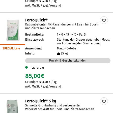
Grundpreis:
4,28
€
/
kg
inkl. MwSt. / zzgl. Versand
FerroQuick®
Kaliumbetonter NK-Rasendünger mit Eisen für Sport-
und Zierrasenflächen
Bestandteile:
7 + 0 + 15 ( + 4) + Fe, S
Einsatzzweck:
Stärkung der Gräser gegenüber Moos,
zur Förderung der Grünfärbung
SPECIAL Line
Anwendung:
März – Oktober
Inhalt:
25 kg
Privat- & Geschäftskunden
Lieferbar
85,00
€
Grundpreis:
3,40
€
/
kg
inkl. MwSt. / zzgl. Versand
FerroQuick® 5 kg
Schnelle Grünfärbung und verbesserte
Widerstandskraft für Sport- und Zierrasenflächen