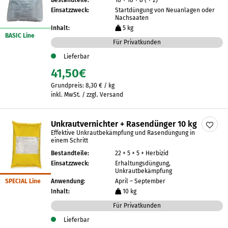
Bestandteile:
18 + 18 + 8 ( + 2)
Einsatzzweck:
Startdüngung von Neuanlagen oder
Nachsaaten
Inhalt:
5 kg
BASIC Line
Für Privatkunden
Lieferbar
41,50
€
Grundpreis:
8,30
€
/
kg
inkl. MwSt. / zzgl. Versand
Unkrautvernichter + Rasendünger 10 kg
Effektive Unkrautbekämpfung und Rasendüngung in
einem Schritt
Bestandteile:
22 + 5 + 5 + Herbizid
Einsatzzweck:
Erhaltungsdüngung,
Unkrautbekämpfung
SPECIAL Line
Anwendung:
April – September
Inhalt:
10 kg
Für Privatkunden
Lieferbar