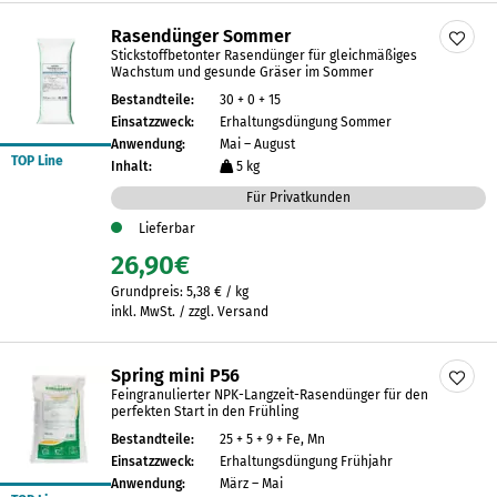
Rasendünger Sommer
Stickstoffbetonter Rasendünger für gleichmäßiges
Wachstum und gesunde Gräser im Sommer
Bestandteile:
30 + 0 + 15
Einsatzzweck:
Erhaltungsdüngung Sommer
Anwendung:
Mai – August
TOP Line
Inhalt:
5 kg
Für Privatkunden
Lieferbar
26,90
€
Grundpreis:
5,38
€
/
kg
inkl. MwSt. / zzgl. Versand
Spring mini P56
Feingranulierter NPK-Langzeit-Rasendünger für den
perfekten Start in den Frühling
Bestandteile:
25 + 5 + 9 + Fe, Mn
Einsatzzweck:
Erhaltungsdüngung Frühjahr
Anwendung:
März – Mai