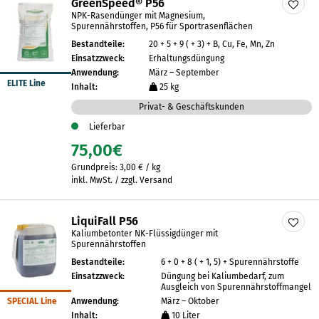
GreenSpeed® P56
NPK-Rasendünger mit Magnesium,
Spurennährstoffen, P56 für Sportrasenflächen
Bestandteile:
20 + 5 + 9 ( + 3) + B, Cu, Fe, Mn, Zn
Einsatzzweck:
Erhaltungsdüngung
Anwendung:
März – September
ELITE Line
Inhalt:
25 kg
Privat- & Geschäftskunden
Lieferbar
75,00
€
Grundpreis:
3,00
€
/
kg
inkl. MwSt. / zzgl. Versand
LiquiFall P56
Kaliumbetonter NK-Flüssigdünger mit
Spurennährstoffen
Bestandteile:
6 + 0 + 8 ( + 1, 5) + Spurennährstoffe
Einsatzzweck:
Düngung bei Kaliumbedarf, zum
Ausgleich von Spurennährstoffmangel
SPECIAL Line
Anwendung:
März – Oktober
Inhalt:
10 Liter