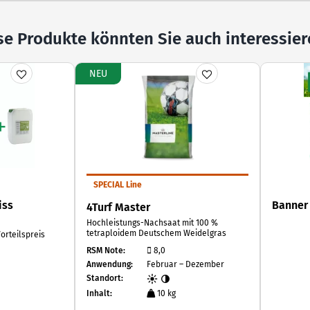
se Produkte könnten Sie auch interessier
NEU
SPECIAL Line
iss
Banner
4Turf Master
Hochleistungs-Nachsaat mit 100 %
tetraploidem Deutschem Weidelgras
orteilspreis
RSM Note:
8,0
Anwendung:
Februar – Dezember
Standort:
Inhalt:
10 kg