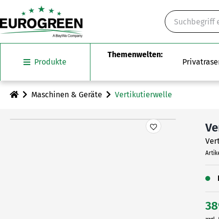
Skip
Suche
to
content
Produkte
Privatrase
Maschinen & Geräte
Vertikutierwelle
Ve
Ver
Artik
38