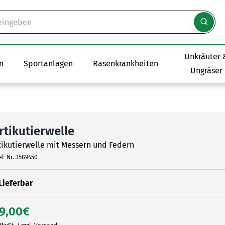
Unkräuter 
n
Sportanlagen
Rasenkrankheiten
Ungräser
rtikutierwelle
tikutierwelle mit Messern und Federn
el-Nr.
3589450
Lieferbar
9,00
€