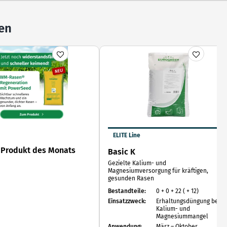
en
ELITE Line
 Produkt des Monats
Basic K
Gezielte Kalium- und
Magnesiumversorgung für kräftigen,
gesunden Rasen
Bestandteile:
0 + 0 + 22 ( + 12)
Einsatzzweck:
Erhaltungsdüngung bei
Kalium- und
Magnesiummangel
Anwendung:
März – Oktober