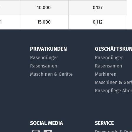
1
10.000
0,137
1
15.000
0,112
PRIVATKUNDEN
GESCHÄFTSKU
Rasendünger
Rasendünger
Rasensamen
Rasensamen
Maschinen & Geräte
Markieren
Maschinen & Ger
Rasenpflege Ab
SOCIAL MEDIA
SERVICE
Downloads & Pro