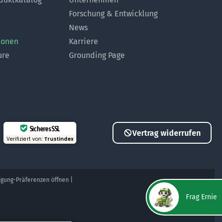
Forschung & Entwicklung
News
ionen
Karriere
ure
Grounding Page
Sicheres SSL
Vertrag widerrufen
Verifiziert von:
Trustindex
ligung-Präferenzen öffnen
|
Frag Ernie