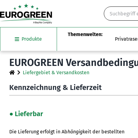
Skip
Suche
to
content
Produkte
Privatrase
EUROGREEN Versandbeding
Liefergebiet & Versandkosten
Kennzeichnung & Lieferzeit
● Lieferbar
Die Lieferung erfolgt in Ab
hängig
keit der bestellten