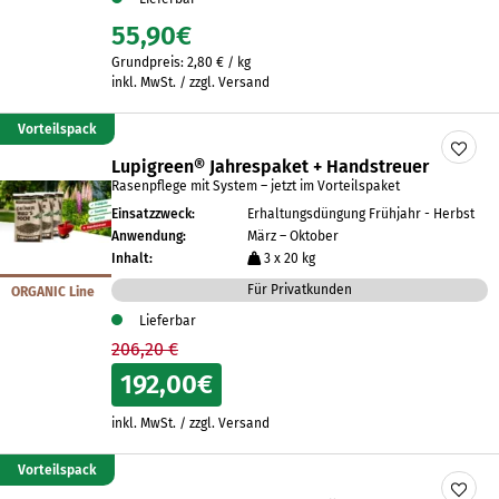
55,90
€
Grundpreis:
2,80
€
/
kg
inkl. MwSt. / zzgl. Versand
Vorteilspack
Lupigreen® Jahrespaket + Handstreuer
Rasenpflege mit System – jetzt im Vorteilspaket
Einsatzzweck:
Erhaltungsdüngung Frühjahr - Herbst
Anwendung:
März – Oktober
Inhalt:
3 x 20 kg
Für Privatkunden
ORGANIC Line
Lieferbar
206,20 €
192,00
€
inkl. MwSt. / zzgl. Versand
Vorteilspack