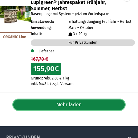
Lupigreen® Jahrespaket Frühjahr,
Sommer, Herbst
Rasenpflege mit System – jetzt im Vorteilspaket
Einsatzzweck:
Erhaltungsdüngung Frühjahr - Herbst
Anwendung:
März – Oktober
Inhalt:
3 x 20 kg
ORGANIC Line
Für Privatkunden
Lieferbar
167,70 €
155,90
€
Grundpreis:
2,60
€
/
kg
inkl. MwSt. / zzgl. Versand
Mehr laden
PRIVATKUNDEN