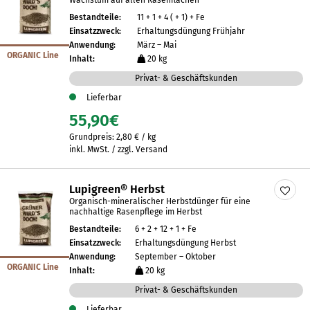
Wachstum auf allen Rasenflächen
Bestandteile:
11 + 1 + 4 ( + 1) + Fe
Einsatzzweck:
Erhaltungsdüngung Frühjahr
Anwendung:
März – Mai
ORGANIC Line
Inhalt:
20 kg
Privat- & Geschäftskunden
Lieferbar
55,90
€
Grundpreis:
2,80
€
/
kg
inkl. MwSt. / zzgl. Versand
Lupigreen® Herbst
Organisch-mineralischer Herbstdünger für eine
nachhaltige Rasenpflege im Herbst
Bestandteile:
6 + 2 + 12 + 1 + Fe
Einsatzzweck:
Erhaltungsdüngung Herbst
Anwendung:
September – Oktober
ORGANIC Line
Inhalt:
20 kg
Privat- & Geschäftskunden
Lieferbar