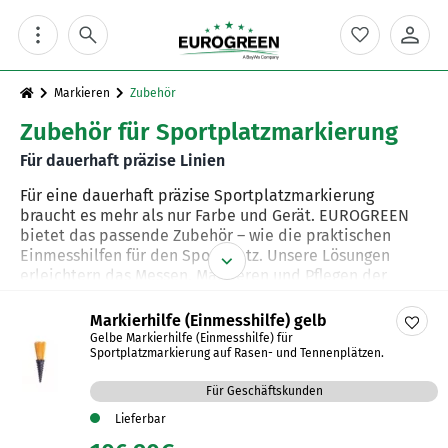
Skip
to
content
Markieren
Zubehör
Zubehör für Sportplatzmarkierung
Für dauerhaft präzise Linien
Für eine dauerhaft präzise Sportplatzmarkierung
braucht es mehr als nur Farbe und Gerät. EUROGREEN
bietet das passende Zubehör – wie die praktischen
Einmesshilfen für den Sportplatz. Unsere Lösungen
erleichtern das Messen, Markieren und Pflegen der
Sportflächen und sorgen für zuverlässige Ergebnisse.
Markierhilfe (Einmesshilfe) gelb
✓ Einfache Handhabung ✓ Hochwertige Materialien ✓
Gelbe Markierhilfe (Einmesshilfe) für
Zuverlässig
Sportplatzmarkierung auf Rasen- und Tennenplätzen.
Für Geschäftskunden
Lieferbar