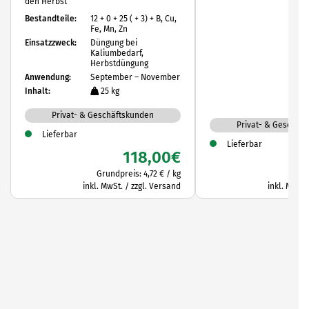
den Herbst
Bestandteile:
12 + 0 + 25 ( + 3) + B, Cu,
Fe, Mn, Zn
Einsatzzweck:
Düngung bei
Kaliumbedarf,
Herbstdüngung
Anwendung:
September – November
Inhalt:
25 kg
Privat- & Geschäftskunden
Privat- & Geschäf
Lieferbar
Lieferbar
118,00
€
1
Grundpreis:
4,72
€
/
kg
inkl. MwSt. / zzgl. Versand
inkl. MwSt.