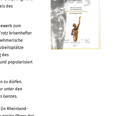
eis des
tbewerb zum
rotz krisenhafter
rnehmerische
Arbeitsplätze
g des
 und popularisiert
n zu dürfen.
ur unter den
es Ganzes.
 (in Rheinland-
ie zweite Phase des