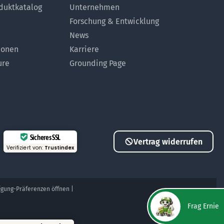
duktkatalog
Unternehmen
Forschung & Entwicklung
News
ionen
Karriere
ure
Grounding Page
Sicheres SSL
Vertrag widerrufen
Verifiziert von:
Trustindex
ligung-Präferenzen öffnen
|
Frag Ernie