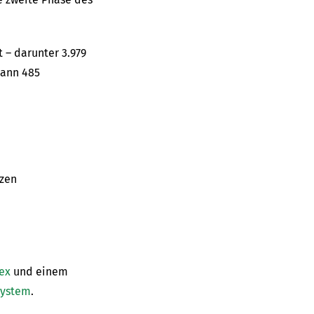
– darunter 3.979
dann 485
tzen
ex
und einem
system
.