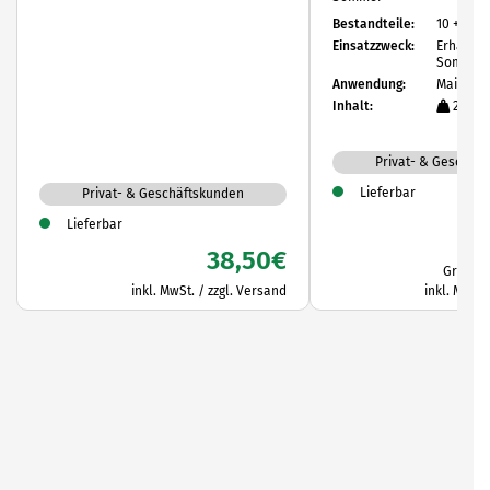
Bestandteile:
10 + 2 + 6
Einsatzzweck:
Erhaltu
Sommer
Anwendung:
Mai – Au
Inhalt:
20 kg
Privat- & Geschäf
Lieferbar
Privat- & Geschäftskunden
Lieferbar
38,50
€
Grundp
inkl. MwSt. / zzgl. Versand
inkl. MwSt.