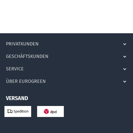
Unkräuter & Un
Poa annua
Die Jährige R
loswerden
PRIVATKUNDEN
GESCHÄFTSKUNDEN
SERVICE
ÜBER EUROGREEN
VERSAND