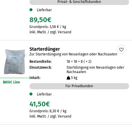
Privat- & Geschäftskunden
Lieferbar
89,50
€
Grundpreis:
3,58
€
/
kg
inkl. MwSt. / zzgl. Versand
Starterdünger
Zur Starterdüngung von Neuanlagen oder Nachsaaten
Bestandteile:
18 + 18 + 8 ( + 2)
Einsatzzweck:
Startdüngung von Neuanlagen oder
Nachsaaten
Inhalt:
5 kg
BASIC Line
Für Privatkunden
Lieferbar
41,50
€
Grundpreis:
8,30
€
/
kg
inkl. MwSt. / zzgl. Versand