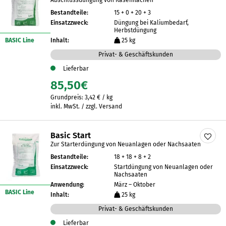
Abschlussdüngung von Rasenflächen
Bestandteile:
15 + 0 + 20 + 3
Einsatzzweck:
Düngung bei Kaliumbedarf,
Herbstdüngung
BASIC Line
Inhalt:
25 kg
Privat- & Geschäftskunden
Lieferbar
85,50
€
Grundpreis:
3,42
€
/
kg
inkl. MwSt. / zzgl. Versand
Basic Start
Zur Starterdüngung von Neuanlagen oder Nachsaaten
Bestandteile:
18 + 18 + 8 + 2
Einsatzzweck:
Startdüngung von Neuanlagen oder
Nachsaaten
Anwendung:
März – Oktober
BASIC Line
Inhalt:
25 kg
Privat- & Geschäftskunden
Lieferbar