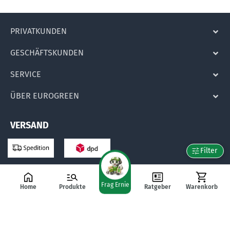
PRIVATKUNDEN
GESCHÄFTSKUNDEN
SERVICE
ÜBER EUROGREEN
VERSAND
Filter
Frag Ernie
ZAHLARTEN
Home
Produkte
Ratgeber
Warenkorb