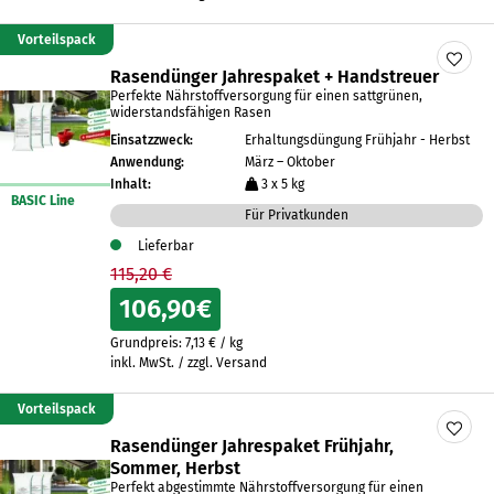
Vorteilspack
Rasendünger Jahrespaket + Handstreuer
Perfekte Nährstoffversorgung für einen sattgrünen,
widerstandsfähigen Rasen
Einsatzzweck:
Erhaltungsdüngung Frühjahr - Herbst
Anwendung:
März – Oktober
Inhalt:
3 x 5 kg
BASIC Line
Für Privatkunden
Lieferbar
115,20 €
106,90
€
Grundpreis:
7,13
€
/
kg
inkl. MwSt. / zzgl. Versand
Vorteilspack
Rasendünger Jahrespaket Frühjahr,
Sommer, Herbst
Perfekt abgestimmte Nährstoffversorgung für einen