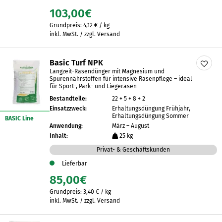
103,00
€
Grundpreis:
4,12
€
/
kg
inkl. MwSt. / zzgl. Versand
Basic Turf NPK
Langzeit-Rasendünger mit Magnesium und
Spurennährstoffen für intensive Rasenpflege – ideal
für Sport-, Park- und Liegerasen
Bestandteile:
22 + 5 + 8 + 2
Einsatzzweck:
Erhaltungsdüngung Frühjahr,
Erhaltungsdüngung Sommer
BASIC Line
Anwendung:
März – August
Inhalt:
25 kg
Privat- & Geschäftskunden
Lieferbar
85,00
€
Grundpreis:
3,40
€
/
kg
inkl. MwSt. / zzgl. Versand