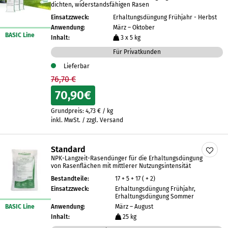
dichten, widerstandsfähigen Rasen
Einsatzzweck:
Erhaltungsdüngung Frühjahr - Herbst
Anwendung:
März – Oktober
BASIC Line
Inhalt:
3 x 5 kg
Für Privatkunden
Lieferbar
76,70 €
70,90
€
Grundpreis:
4,73
€
/
kg
inkl. MwSt. / zzgl. Versand
Standard
NPK-Langzeit-Rasendünger für die Erhaltungsdüngung
von Rasenflächen mit mittlerer Nutzungsintensität
Bestandteile:
17 + 5 + 17 ( + 2)
Einsatzzweck:
Erhaltungsdüngung Frühjahr,
Erhaltungsdüngung Sommer
BASIC Line
Anwendung:
März – August
Inhalt:
25 kg