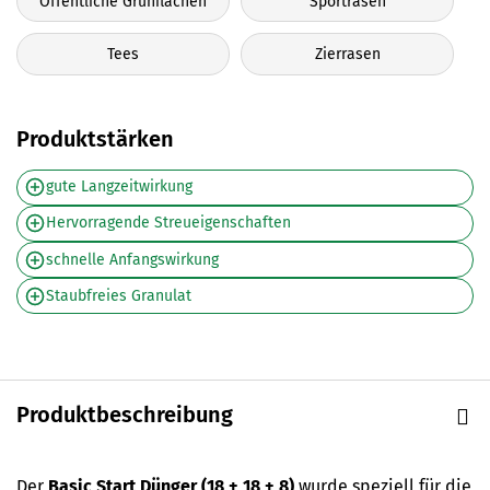
Öffentliche Grünflächen
Sportrasen
Tees
Zierrasen
Produktstärken
gute Langzeitwirkung
Hervorragende Streueigenschaften
schnelle Anfangswirkung
Staubfreies Granulat
Produktbeschreibung
Der
Basic Start Dünger (18 + 18 + 8)
wurde speziell für die