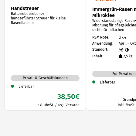
Handstreuer
Immergrün-Rasen 
Batteriebetriebener
Mikroklee
handgeführter Streuer für kleine
Widerstandsfähige Rasen
Rasenflächen
Mischung für pflegeleicht
dichte Grünflächen
RSM Note:
7,4
Anwendung:
April – Ok
Standort:
Inhalt:
2,5 kg
Für Privatkun
Privat- & Geschäftskunden
Lieferbar
Lieferbar
38,50
€
Grundpr
inkl. MwSt. / zzgl. Versand
inkl. MwSt.