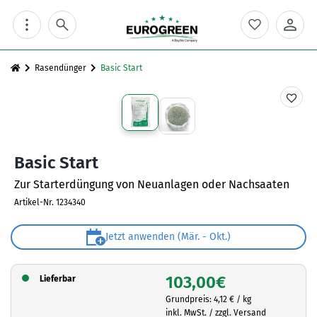
Skip
to
content
Rasendünger
Basic Start
Basic Start
Zur Starterdüngung von Neuanlagen oder Nachsaaten
Artikel-Nr.
1234340
Jetzt anwenden (Mär. - Okt.)
103,00
€
Lieferbar
Grundpreis:
4,12
€
/
kg
inkl. MwSt. / zzgl. Versand