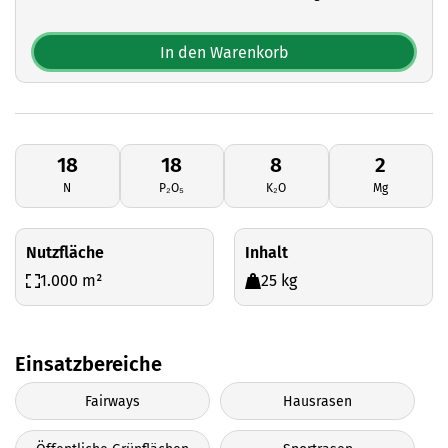
In den Warenkorb
18
18
8
2
N
P₂O₅
K₂O
Mg
Nutzfläche
Inhalt
1.000 m²
25 kg
Einsatzbereiche
Fairways
Hausrasen