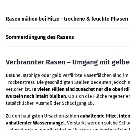
Rasen mähen bei Hitze - trockene & feuchte Phasen
Sommerdüngung des Rasens
Verbrannter Rasen – Umgang mit gelbe
Braune, strohige oder gelb verfärbte Rasenflächen sind im
Trockenstress. Die geschädigten Stellen bedeuten jedoch n
verloren ist.
In vielen Fällen sind zunächst nur die oberird
Wurzeln noch intakt bleiben.
Ob sich die Fläche regenerie
tatsächlichen Ausmaß der Schädigung ab.
Zu den häufigsten Ursachen zählen
anhaltende Hitze, inte
anhaltender Wassermange
l. Verstärkt werden solche Sch
– etwa durch zu oberflächliches Wässern, ungünstige Schni