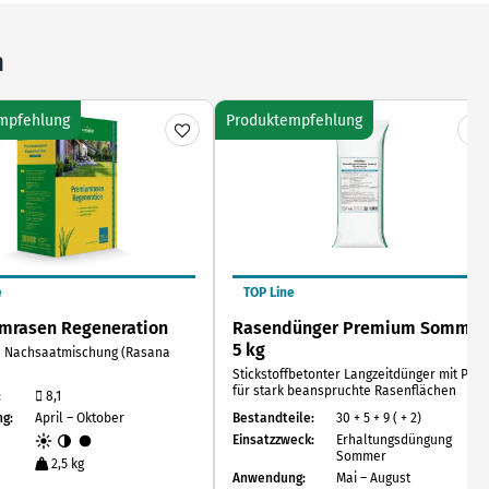
n
mpfehlung
Produktempfehlung
e
TOP Line
mrasen Regeneration
Rasendünger Premium Sommer
5 kg
e Nachsaatmischung (Rasana
Stickstoffbetonter Langzeitdünger mit P56
für stark beanspruchte Rasenflächen
:
8,1
g:
April – Oktober
Bestandteile:
30 + 5 + 9 ( + 2)
Einsatzzweck:
Erhaltungsdüngung
Sommer
2,5 kg
Anwendung:
Mai – August