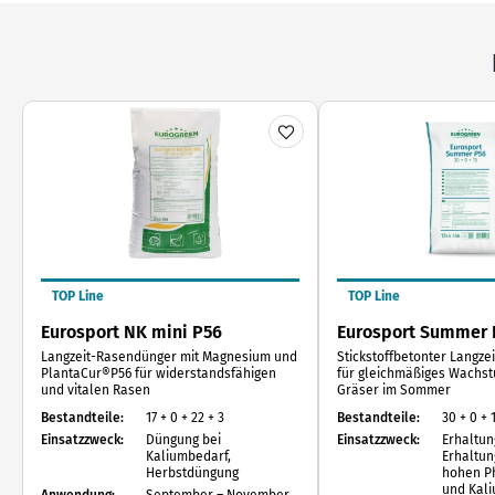
TOP Line
TOP Line
Eurosport NK mini P56
Eurosport Summer 
Langzeit-Rasendünger mit Magnesium und
Stickstoffbetonter Langz
PlantaCur®P56 für widerstandsfähigen
für gleichmäßiges Wachs
und vitalen Rasen
Gräser im Sommer
Bestandteile:
17 + 0 + 22 + 3
Bestandteile:
30 + 0 + 
Einsatzzweck:
Düngung bei
Einsatzzweck:
Erhaltu
Kaliumbedarf,
Erhaltun
Herbstdüngung
hohen P
und Kal
Anwendung:
September – November