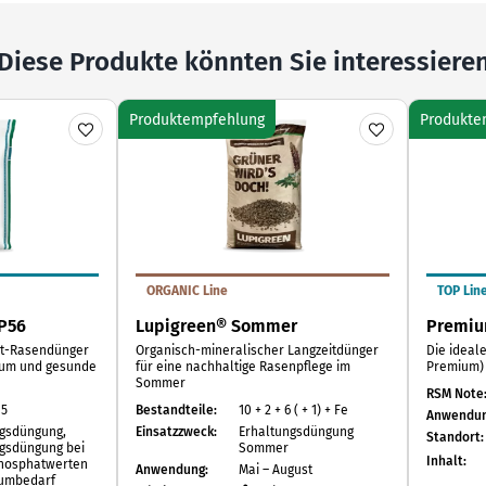
Diese Produkte könnten Sie interessiere
Produktempfehlung
Produkte
ORGANIC Line
TOP Lin
P56
Lupigreen® Sommer
Premiu
eit-Rasendünger
Organisch-mineralischer Langzeitdünger
Die ideal
tum und gesunde
für eine nachhaltige Rasenpflege im
Premium)
Sommer
RSM Note
15
Bestandteile:
10 + 2 + 6 ( + 1) + Fe
Anwendun
ngsdüngung,
Einsatzzweck:
Erhaltungsdüngung
Standort:
gsdüngung bei
Sommer
Inhalt:
hosphatwerten
Anwendung:
Mai – August
iumbedarf