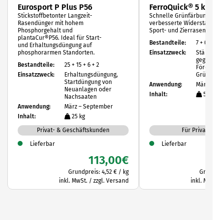
Eurosport P Plus P56
FerroQuick® 5 kg
Stickstoffbetonter Langzeit-
Schnelle Grünfärbung un
Rasendünger mit hohem
verbesserte Widerstandskr
Phosphorgehalt und
Sport- und Zierrasenfläc
plantaCur®P56. Ideal für Start-
Bestandteile:
7 + 0 + 15
und Erhaltungsdüngung auf
phosphorarmen Standorten.
Einsatzzweck:
Stärkung
gegenübe
Bestandteile:
25 + 15 + 6 + 2
Förderun
Einsatzzweck:
Erhaltungsdüngung,
Grünfär
Startdüngung von
Anwendung:
März – O
Neuanlagen oder
Inhalt:
5 kg
Nachsaaten
Anwendung:
März – September
Inhalt:
25 kg
Privat- & Geschäftskunden
Für Privatkun
Lieferbar
Lieferbar
113,00
€
Grundpreis:
4,52
€
/
kg
Grundp
inkl. MwSt. / zzgl. Versand
inkl. MwSt.