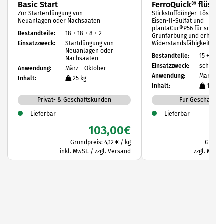
Basic Start
FerroQuick® flüssig
Zur Starterdüngung von
Stickstoffdünger-Lösung m
Neuanlagen oder Nachsaaten
Eisen-II-Sulfat und
plantaCur®P56 für schnel
Bestandteile:
18 + 18 + 8 + 2
Grünfärbung und erhöhte
Einsatzzweck:
Startdüngung von
Widerstandsfähigkeit
Neuanlagen oder
Bestandteile:
15 + 0 + 0
Nachsaaten
Einsatzzweck:
schnelle
Anwendung:
März – Oktober
Anwendung:
März – O
Inhalt:
25 kg
Inhalt:
10 Lit
Privat- & Geschäftskunden
Für Geschäftsk
Lieferbar
Lieferbar
103,00
€
Grundpreis:
4,12
€
/
kg
Grundp
inkl. MwSt. / zzgl. Versand
zzgl. MwSt.