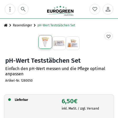
Skip
to
content
Rasendünger
pH-Wert Teststäbchen Set
pH-Wert Teststäbchen Set
Einfach den pH-Wert messen und die Pflege optimal
anpassen
Artikel-Nr.
1280050
6,50
€
Lieferbar
inkl. MwSt. / zzgl. Versand